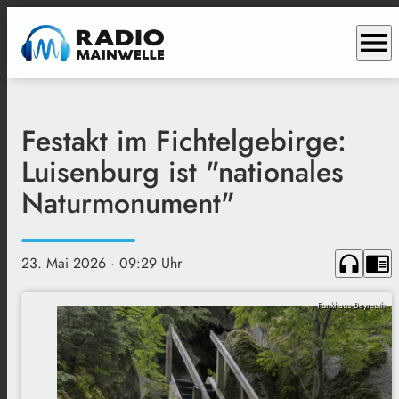
menu
Festakt im Fichtelgebirge:
Luisenburg ist "nationales
Naturmonument"
headphones
chrome_reader_mode
23. Mai 2026
· 09:29 Uhr
Funkhaus Bayreuth