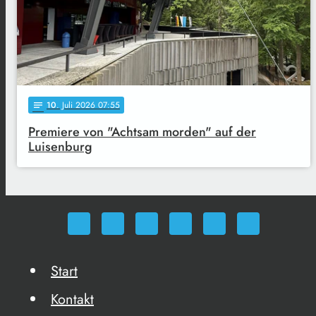
10
. Juli 2026 07:55
notes
Premiere von "Achtsam morden" auf der
Luisenburg
Start
Kontakt