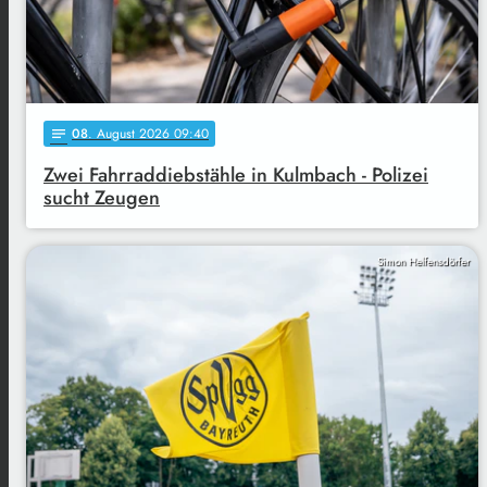
08
. August 2026 09:40
notes
Zwei Fahrraddiebstähle in Kulmbach - Polizei
sucht Zeugen
Simon Helfensdörfer