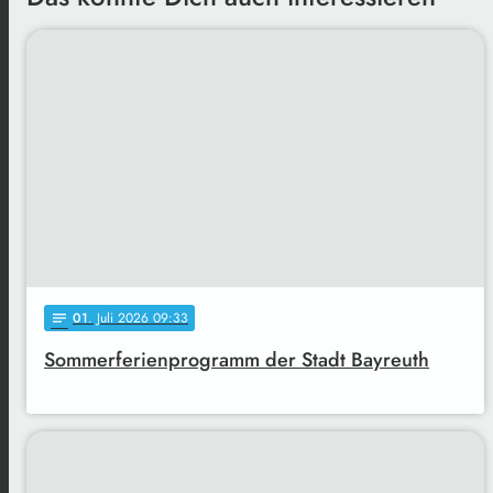
01
. Juli 2026 09:33
notes
Sommerferienprogramm der Stadt Bayreuth