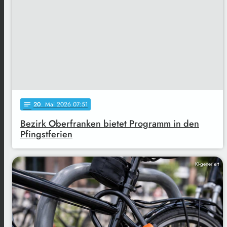
20
. Mai 2026 07:51
notes
Bezirk Oberfranken bietet Programm in den
Pfingstferien
KI-generiert