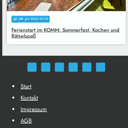
29
. Juli 2026 07:51
notes
Ferienstart im KOMM: Sommerfest, Kochen und
Rätselspaß
Start
Kontakt
Impressum
AGB