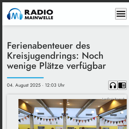
menu
Ferienabenteuer des
Kreisjugendrings: Noch
wenige Plätze verfügbar
headphones
chrome_reader_mode
04. August 2025
· 12:03 Uhr
Landkreis Bayreuth