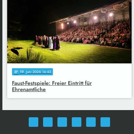
19
. Juni 2026 14:43
notes
Faust-Festspiele: Freier Eintritt für
Ehrenamtliche