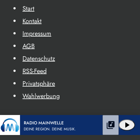
Start
Kontakt
Impressum
AGB
Datenschutz
RSS-Feed
Privatsphäre
Wahlwerbung
RADIO MAINWELLE
library_music
play_arrow
DEINE REGION. DEINE MUSIK.