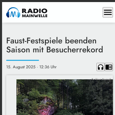
menu
Faust-Festspiele beenden
Saison mit Besucherrekord
headphones
chrome_reader_mode
15. August 2025
· 12:36 Uhr
Funkhaus Bayreuth