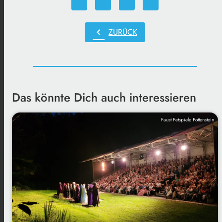
chevron_left
ZURÜCK
Das könnte Dich auch interessieren
Faust Fetspiele Pottenstein