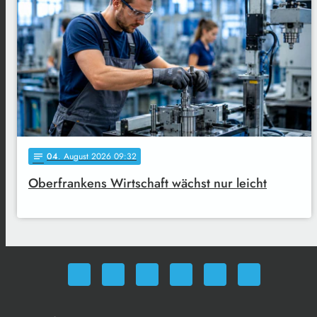
04
. August 2026 09:32
notes
Oberfrankens Wirtschaft wächst nur leicht