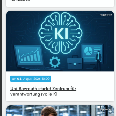
KI-generiert
04
. August 2026 10:00
notes
Uni Bayreuth startet Zentrum für
verantwortungsvolle KI
KI-generiert