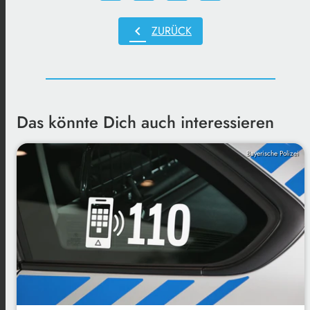
chevron_left
ZURÜCK
Das könnte Dich auch interessieren
Bayerische Polizei