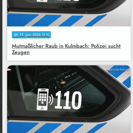
17
. Juni 2026 11:11
notes
Mutmaßlicher Raub in Kulmbach: Polizei sucht
Zeugen
Bayerische Polizei