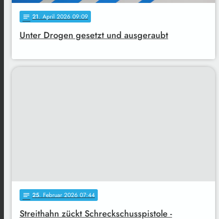
21
. April 2026 09:09
notes
Unter Drogen gesetzt und ausgeraubt
25
. Februar 2026 07:44
notes
Streithahn zückt Schreckschusspistole -