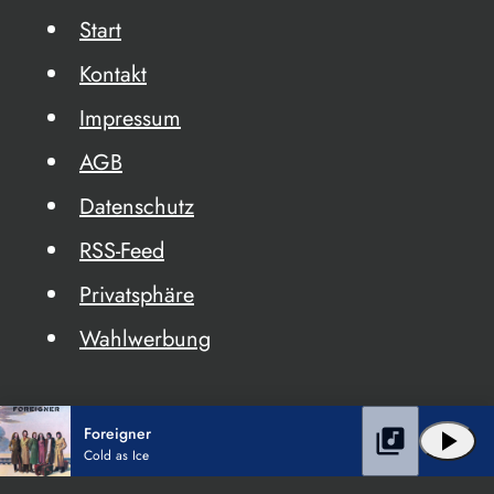
Start
Kontakt
Impressum
AGB
Datenschutz
RSS-Feed
Privatsphäre
Wahlwerbung
Foreigner
library_music
play_arrow
Cold as Ice