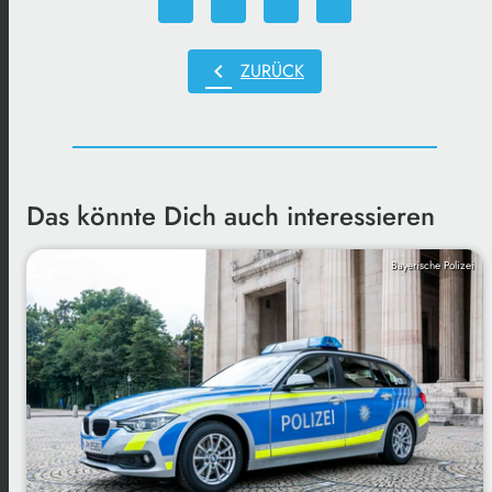
chevron_left
ZURÜCK
Das könnte Dich auch interessieren
Bayerische Polizei