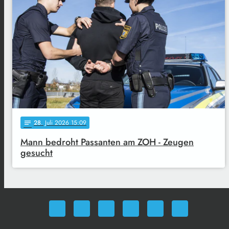
28
. Juli 2026 15:09
notes
Mann bedroht Passanten am ZOH - Zeugen
gesucht