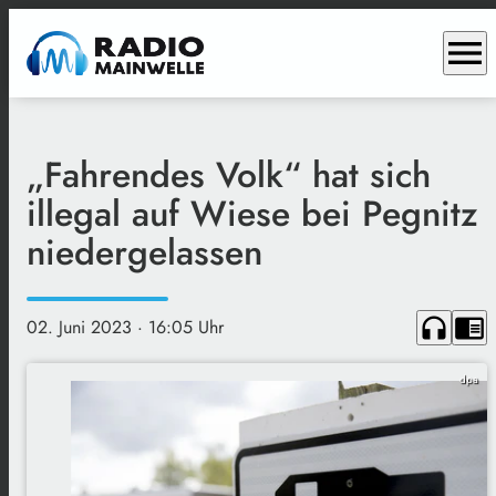
menu
„Fahrendes Volk“ hat sich
illegal auf Wiese bei Pegnitz
niedergelassen
headphones
chrome_reader_mode
02. Juni 2023
· 16:05 Uhr
dpa