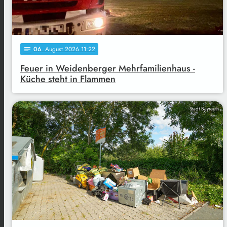
06
. August 2026 11:22
notes
Feuer in Weidenberger Mehrfamilienhaus -
Küche steht in Flammen
Stadt Bayreuth