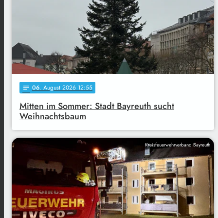
06
. August 2026 12:55
notes
Mitten im Sommer: Stadt Bayreuth sucht
Weihnachtsbaum
Kreisfeuerwehrverband Bayreuth