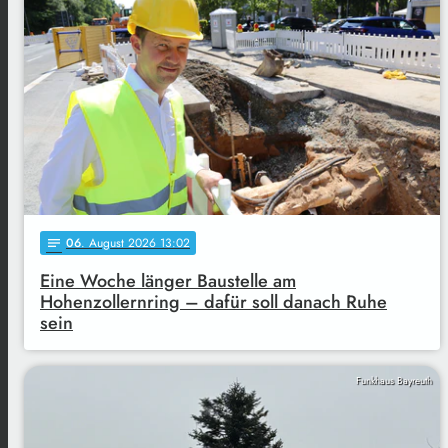
06
. August 2026 13:02
notes
Eine Woche länger Baustelle am
Hohenzollernring – dafür soll danach Ruhe
sein
Funkhaus Bayreuth