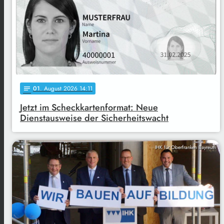
01
. August 2026 14:11
notes
Jetzt im Scheckkartenformat: Neue
Dienstausweise der Sicherheitswacht
IHK für Oberfranken Bayreuth