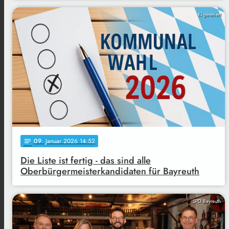
KI-gereriert
09
. Januar 2026 14:52
notes
Die Liste ist fertig - das sind alle
Oberbürgermeisterkandidaten für Bayreuth
SPD Bayreuth