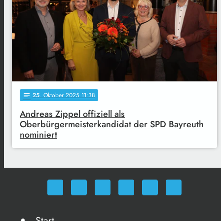
25
. Oktober 2025 11:38
notes
Andreas Zippel offiziell als
Oberbürgermeisterkandidat der SPD Bayreuth
nominiert
Start