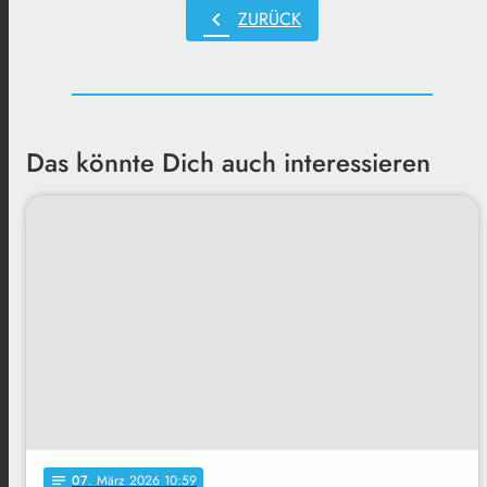
chevron_left
ZURÜCK
Das könnte Dich auch interessieren
07
. März 2026 10:59
notes