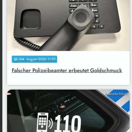
04
. August 2026 11:57
notes
Falscher Polizeibeamter erbeutet Goldschmuck
Bayerische Polizei