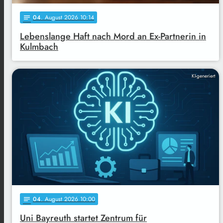
04
. August 2026 10:14
notes
Lebenslange Haft nach Mord an Ex-Partnerin in
Kulmbach
KI-generiert
04
. August 2026 10:00
notes
Uni Bayreuth startet Zentrum für