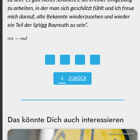
zu sein. Es gibt nichts Schöneres, als in einer Umgebung
zu arbeiten, in der man sich geschätzt fühlt und ich freue
mich darauf, alte Bekannte wiederzusehen und wieder
ein Teil der SpVgg Bayreuth zu sein“.
mz – red
chevron_left
ZURÜCK
Das könnte Dich auch interessieren
Simon Helfensdörfer