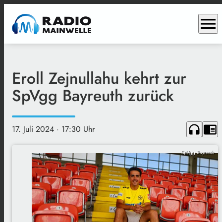
menu
Eroll Zejnullahu kehrt zur
SpVgg Bayreuth zurück
headphones
chrome_reader_mode
17. Juli 2024
· 17:30 Uhr
SpVgg Bayreuth