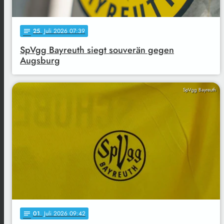
25
. Juli 2026 07:39
notes
SpVgg Bayreuth siegt souverän gegen
Augsburg
SpVgg Bayreuth
01
. Juli 2026 09:42
notes