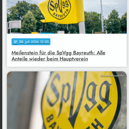
25
. Juli 2026 12:00
notes
Meilenstein für die SpVgg Bayreuth: Alle
Anteile wieder beim Hauptverein
Simon Helfensdörfer