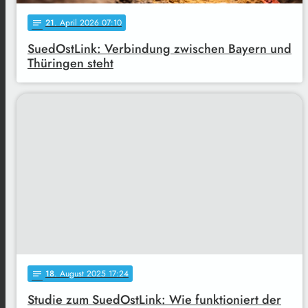
21
. April 2026 07:10
notes
SuedOstLink: Verbindung zwischen Bayern und
Thüringen steht
18
. August 2025 17:24
notes
Studie zum SuedOstLink: Wie funktioniert der