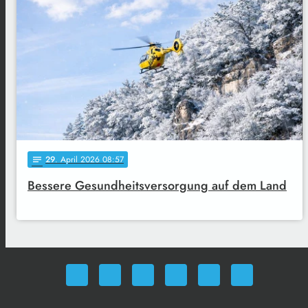
29
. April 2026 08:57
notes
Bessere Gesundheitsversorgung auf dem Land