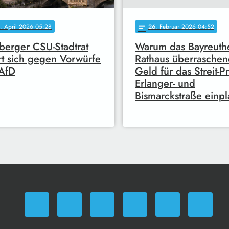
. April 2026 05:28
26
. Februar 2026 04:52
notes
erger CSU-Stadtrat
Warum das Bayreuth
t sich gegen Vorwürfe
Rathaus überrasche
AfD
Geld für das Streit-P
Erlanger- und
Bismarckstraße einpl