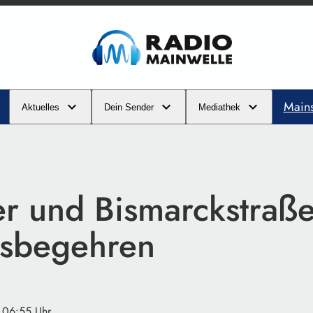
Main
Aktuelles
Dein Sender
Mediathek
er und Bismarckstraß
atsbegehren
· 06:55 Uhr