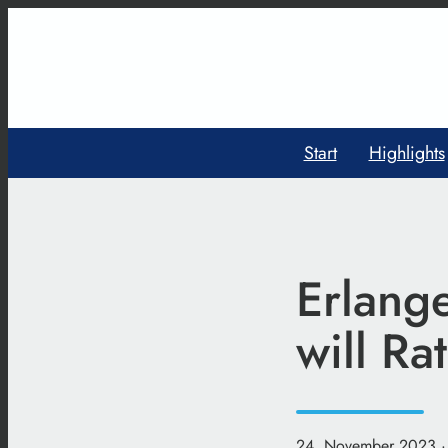
Start
Highlights
Erlang
will R
24. November 2023