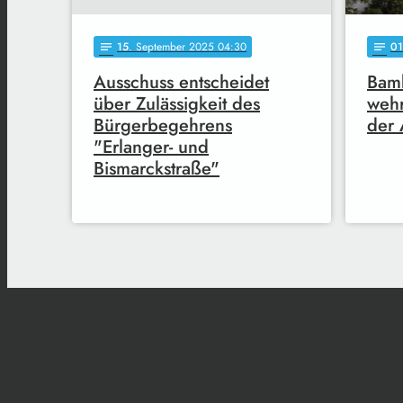
15
. September 2025 04:30
01
notes
notes
Ausschuss entscheidet
Bamb
über Zulässigkeit des
wehr
Bürgerbegehrens
der 
"Erlanger- und
Bismarckstraße"