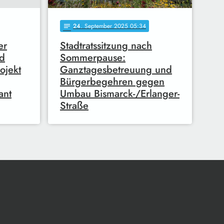
24
. September 2025 05:34
notes
er
Stadtratssitzung nach
nd
Sommerpause:
rojekt
Ganztagesbetreuung und
Bürgerbegehren gegen
ant
Umbau Bismarck-/Erlanger-
Straße