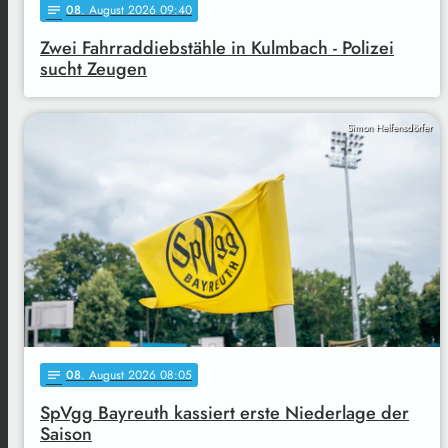
08
. August 2026 09:40
notes
Zwei Fahrraddiebstähle in Kulmbach - Polizei
sucht Zeugen
Simon Helfensdörfer
08
. August 2026 08:05
notes
SpVgg Bayreuth kassiert erste Niederlage der
Saison