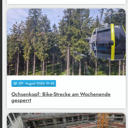
Funkhaus Bayreuth
07
. August 2026 19:48
notes
Ochsenkopf: Bike-Strecke am Wochenende
gesperrt
Stadt Bayreuth