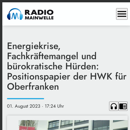
menu
Energiekrise,
Fachkräftemangel und
bürokratische Hürden:
Positionspapier der HWK für
Oberfranken
headphones
chrome_reader_mode
01. August 2023
· 17:24 Uhr