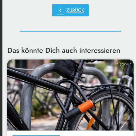
chevron_left
ZURÜCK
Das könnte Dich auch interessieren
KI-generiert