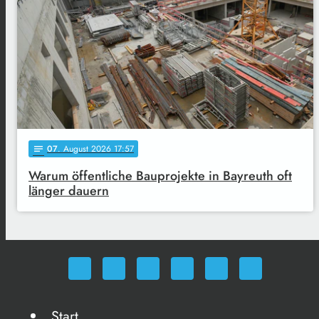
07
. August 2026 17:57
notes
Warum öffentliche Bauprojekte in Bayreuth oft
länger dauern
Start