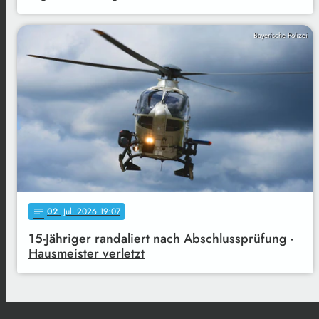
Bayerische Polizei
02
. Juli 2026 19:07
notes
15-Jähriger randaliert nach Abschlussprüfung -
Hausmeister verletzt