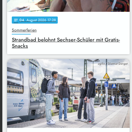
04
. August 2026 17:28
notes
Sommerferien
Strandbad belohnt Sechser-Schüler mit Gratis-
Snacks
agilis / Dietmar Denger