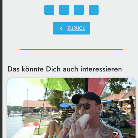
chevron_left
ZURÜCK
Das könnte Dich auch interessieren
Malin Wunderlich/dpa