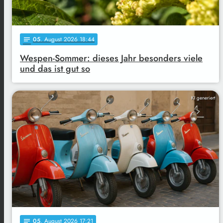
05
. August 2026 18:44
notes
Wespen-Sommer: dieses Jahr besonders viele
und das ist gut so
KI generiert
05
. August 2026 17:21
notes