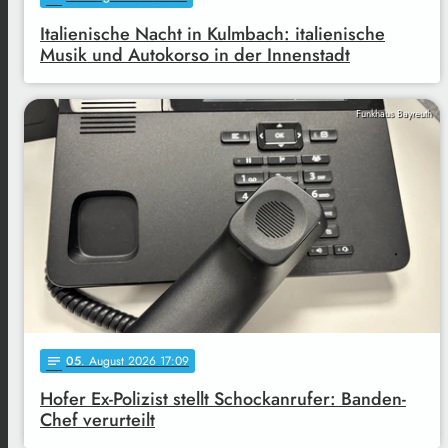
Italienische Nacht in Kulmbach: italienische
Musik und Autokorso in der Innenstadt
Funkhaus Bayreuth
05
. August 2026 17:09
notes
Hofer Ex-Polizist stellt Schockanrufer: Banden-
Chef verurteilt