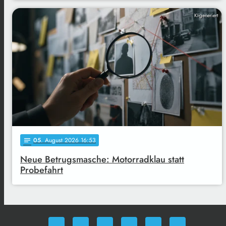
KI-generiert
05
. August 2026 16:53
notes
Neue Betrugsmasche: Motorradklau statt
Probefahrt