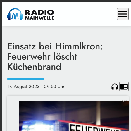
menu
Einsatz bei Himmlkron:
Feuerwehr löscht
Küchenbrand
headphones
chrome_reader_mode
17. August 2023
· 09:53 Uhr
dpa