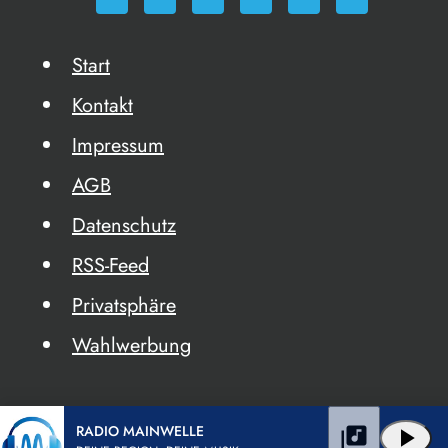
Start
Kontakt
Impressum
AGB
Datenschutz
RSS-Feed
Privatsphäre
Wahlwerbung
RADIO MAINWELLE
library_music
play_arrow