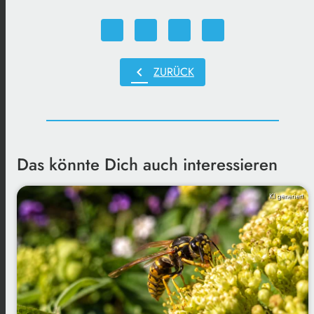
chevron_left
ZURÜCK
Das könnte Dich auch interessieren
KI generiert