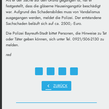
Als er der Sache auf den Grund gegangen ist, hat er
festgestellt, dass die gläserne Hauseingangstür beschädigt
war. Aufgrund des Schadensbildes muss von Vandalismus
ausgegangen werden, meldet die Polizei. Der entstandene
Sachschaden beläuft sich auf ca. 2500,- Euro.
Die Polizei Bayreuth-Stadt bittet Personen, die Hinweise zu Tat
oder Täter geben können, sich unter Tel. 0921/506-2130 zu
melden.
red
chevron_left
ZURÜCK