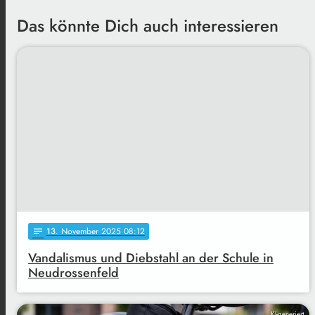
Das könnte Dich auch interessieren
13
. November 2025 08:12
notes
Vandalismus und Diebstahl an der Schule in
Neudrossenfeld
KI-generiert