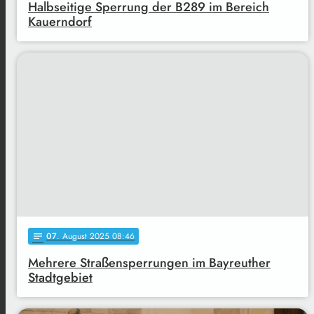
Halbseitige Sperrung der B289 im Bereich
Kauerndorf
07
. August 2025 08:46
notes
Mehrere Straßensperrungen im Bayreuther
Stadtgebiet