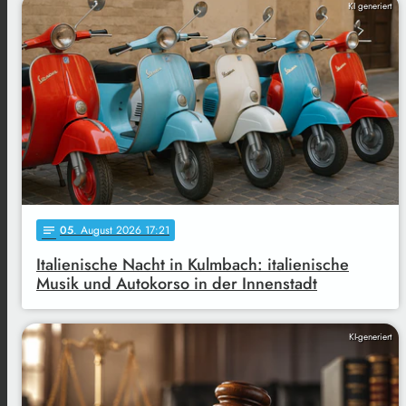
KI generiert
05
. August 2026 17:21
notes
Italienische Nacht in Kulmbach: italienische
Musik und Autokorso in der Innenstadt
KI-generiert