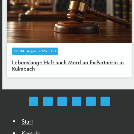
04
. August 2026 10:14
notes
Lebenslange Haft nach Mord an Ex-Partnerin in
Kulmbach
Start
Kontakt