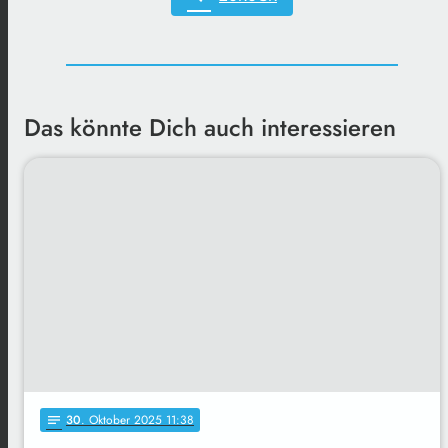
Das könnte Dich auch interessieren
30
. Oktober 2025 11:38
notes