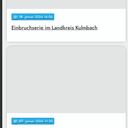
18
. Januar 2026 14:06
notes
Einbruchserie im Landkreis Kulmbach
07
. Januar 2026 11:30
notes