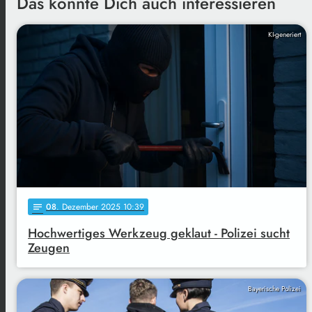
Das könnte Dich auch interessieren
KI-generiert
08
. Dezember 2025 10:39
notes
Hochwertiges Werkzeug geklaut - Polizei sucht
Zeugen
Bayerische Polizei