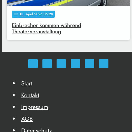
13
. April 2026 05:28
notes
Einbrecher kommen während
Theaterveranstaltung
Start
Kontakt
Impressum
AGB
Datenschutz