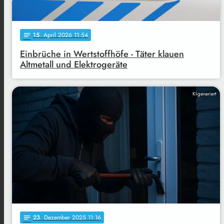
15
. April 2026 11:54
notes
Einbrüche in Wertstoffhöfe - Täter klauen
Altmetall und Elektrogeräte
KI-generiert
23
. Dezember 2025 11:16
notes