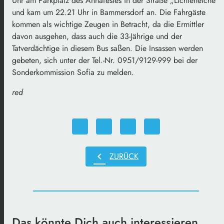
Uhr am Parkplatz des Annafestes in der Straße „Lichteneiche“
und kam um 22.21 Uhr in Bammersdorf an. Die Fahrgäste
kommen als wichtige Zeugen in Betracht, da die Ermittler
davon ausgehen, dass auch die 33-Jährige und der
Tatverdächtige in diesem Bus saßen. Die Insassen werden
gebeten, sich unter der Tel.-Nr. 0951/9129-999 bei der
Sonderkommission Sofia zu melden.
red
chevron_left
ZURÜCK
Das könnte Dich auch interessieren