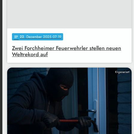
22
. Dezember 2025 07:19
notes
Zwei Forchheimer Feuerwehrler stellen neuen
Weltrekord auf
KI-generiert