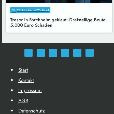
12
. Oktober 2025 16:41
notes
Tresor in Forchheim geklaut: Dreistellige Beute,
5.000 Euro Schaden
Start
Kontakt
Impressum
AGB
Datenschutz