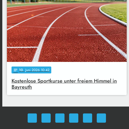
10
. Juni 2026 10:42
notes
Kostenlose Sportkurse unter freiem Himmel in
Bayreuth