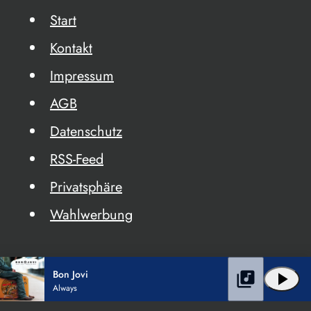
Start
Kontakt
Impressum
AGB
Datenschutz
RSS-Feed
Privatsphäre
Wahlwerbung
Bon Jovi
library_music
play_arrow
Always