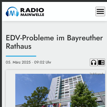
menu
EDV-Probleme im Bayreuther
Rathaus
headphones
chrome_reader_mode
05. März 2025
· 09:02 Uhr
Stadt Bayreuth