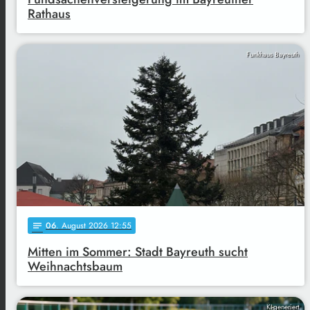
Rathaus
Funkhaus Bayreuth
06
. August 2026 12:55
notes
Mitten im Sommer: Stadt Bayreuth sucht
Weihnachtsbaum
KI-generiert