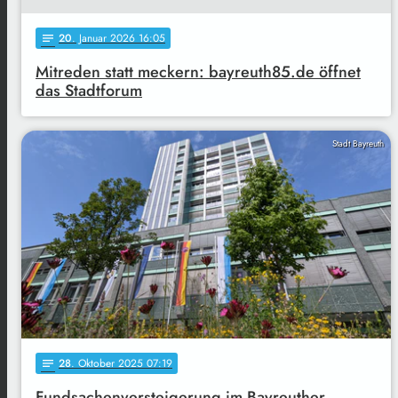
20
. Januar 2026 16:05
notes
Mitreden statt meckern: bayreuth85.de öffnet
das Stadtforum
Stadt Bayreuth
28
. Oktober 2025 07:19
notes
Fundsachenversteigerung im Bayreuther