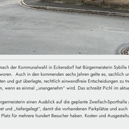
g nach der Kommunalwahl in Eckersdorf hat Bürgermeisterin Sybille
oren. Auch in den kommenden sechs Jahren gelte es, sachlich u
n und gut überlegte, rechtlich einwandfreie Entscheidungen zu tre
ann, wenn es einmal „unangenehm“ wird. Das schreibt Pichl im aktu
ürgermeisterin einen Ausblick auf die geplante Zweifach-Sporthall
htet und „tiefergelegt“, damit die vorhandenen Parkplätze und auch 
l Platz für mehrere hundert Besucher haben. Kosten und Ausgestal