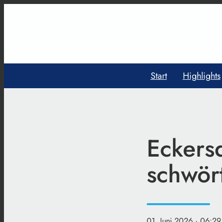
Start
Highlights
Eckersd
schwör
01. Juni 2026
· 06:29