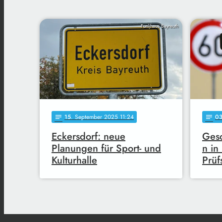
Funkhaus Bayreuth
15
. September 2025 11:24
0
notes
notes
Eckersdorf: neue
Gesc
Planungen für Sport- und
n in
Kulturhalle
Prüf