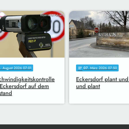
Bayerische Polizei
3
. August 2026 07:01
07
. März 2026 07:50
notes
hwindigkeitskontrolle
Eckersdorf plant und
 Eckersdorf auf dem
und plant
stand