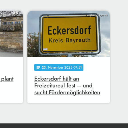
Funkhaus Bayreuth
Funkhaus Bayreuth
23
. November 2025 07:51
notes
 plant
Eckersdorf hält an
Freizeitareal fest – und
sucht Fördermöglichkeiten