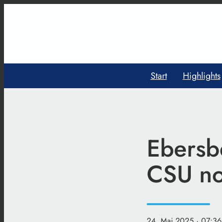
Start
Highlights
Ebersb
CSU no
24. Mai 2025
· 07:36