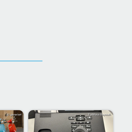
KI generiert
Funkhaus Bayreuth