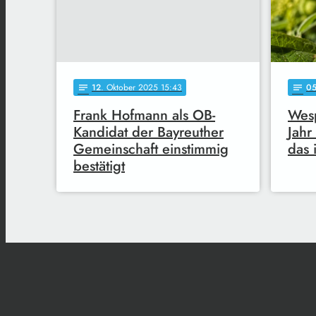
12
. Oktober 2025 15:43
0
notes
notes
Frank Hofmann als OB-
Wes
Kandidat der Bayreuther
Jahr
Gemeinschaft einstimmig
das 
bestätigt