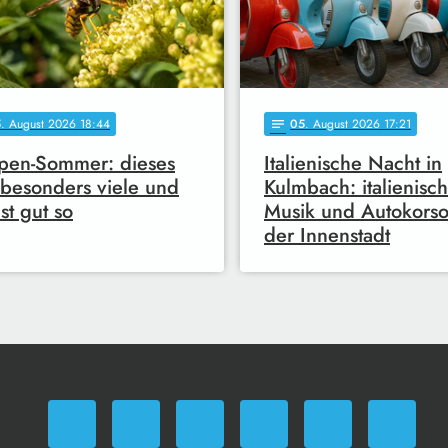
5
. August 2026 18:44
05
. August 2026 17:21
notes
pen-Sommer: dieses
Italienische Nacht in
 besonders viele und
Kulmbach: italienisc
ist gut so
Musik und Autokorso
der Innenstadt