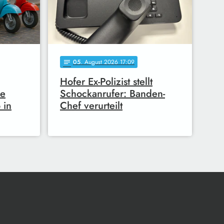
05
. August 2026 17:09
notes
Hofer Ex-Polizist stellt
he
Schockanrufer: Banden-
 in
Chef verurteilt