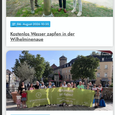
06
. August 2026 10:35
notes
Kostenlos Wasser zapfen in der
Wilhelminenaue
Stadt Bayreuth