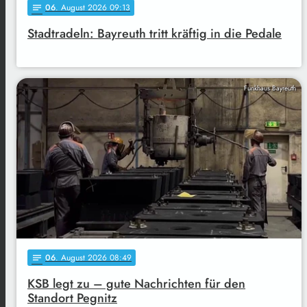
06
. August 2026 09:13
notes
Stadtradeln: Bayreuth tritt kräftig in die Pedale
Funkhaus Bayreuth
06
. August 2026 08:49
notes
KSB legt zu – gute Nachrichten für den
Standort Pegnitz