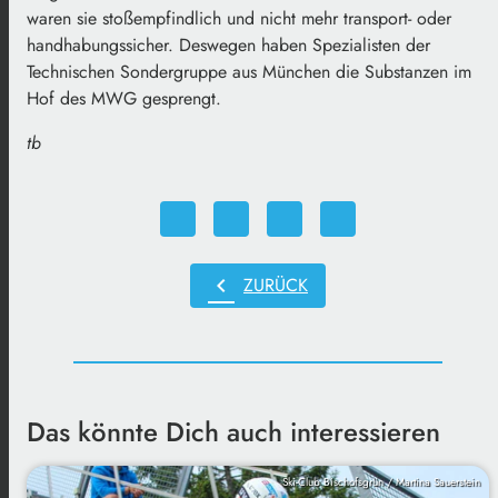
waren sie stoßempfindlich und nicht mehr transport- oder
handhabungssicher. Deswegen haben Spezialisten der
Technischen Sondergruppe aus München die Substanzen im
Hof des MWG gesprengt.
tb
chevron_left
ZURÜCK
Das könnte Dich auch interessieren
Ski-Club Bischofsgrün / Martina Sauerstein