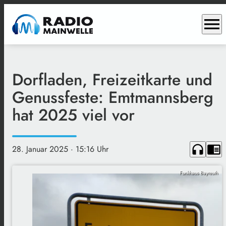
menu
Dorfladen, Freizeitkarte und
Genussfeste: Emtmannsberg
hat 2025 viel vor
headphones
chrome_reader_mode
28. Januar 2025
· 15:16 Uhr
Funkhaus Bayreuth