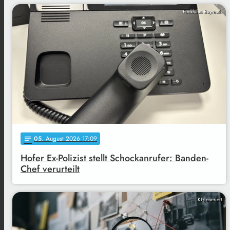
Funkhaus Bayreuth
05
. August 2026 17:09
notes
Hofer Ex-Polizist stellt Schockanrufer: Banden-
Chef verurteilt
KI-generiert