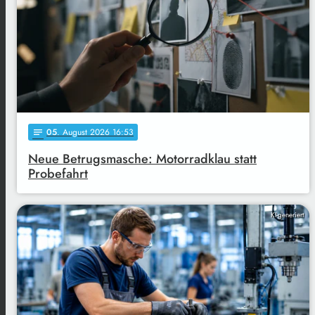
05
. August 2026 16:53
notes
Neue Betrugsmasche: Motorradklau statt
Probefahrt
KI-generiert