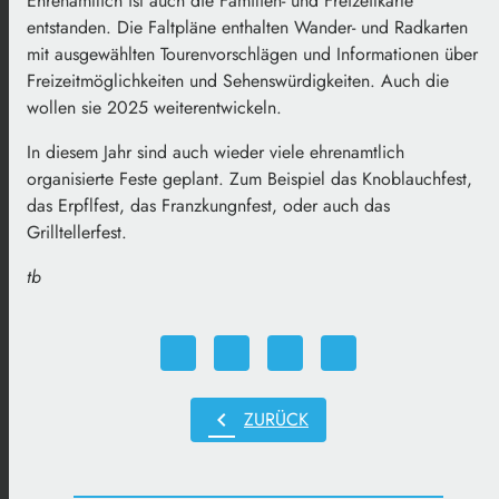
Ehrenamtlich ist auch die Familien- und Freizeitkarte
entstanden. Die Faltpläne enthalten Wander- und Radkarten
mit ausgewählten Tourenvorschlägen und Informationen über
Freizeitmöglichkeiten und Sehenswürdigkeiten. Auch die
wollen sie 2025 weiterentwickeln.
In diesem Jahr sind auch wieder viele ehrenamtlich
organisierte Feste geplant. Zum Beispiel das Knoblauchfest,
das Erpflfest, das Franzkungnfest, oder auch das
Grilltellerfest.
tb
chevron_left
ZURÜCK