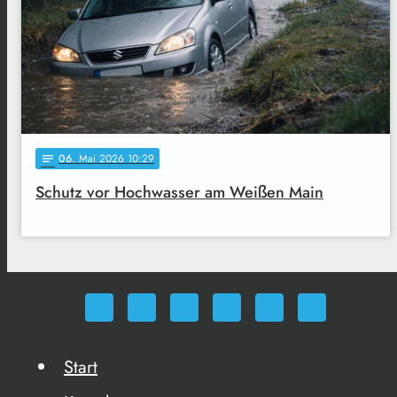
06
. Mai 2026 10:29
notes
Schutz vor Hochwasser am Weißen Main
Start