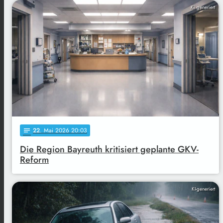
Ki generiert
22
. Mai 2026 20:03
notes
Die Region Bayreuth kritisiert geplante GKV-
Reform
KI-generiert