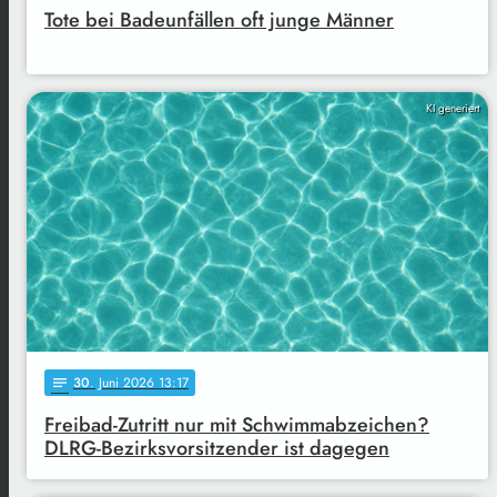
Tote bei Badeunfällen oft junge Männer
KI generiert
30
. Juni 2026 13:17
notes
Freibad-Zutritt nur mit Schwimmabzeichen?
DLRG-Bezirksvorsitzender ist dagegen