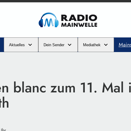
Main
Aktuelles
Dein Sender
Mediathek
n blanc zum 11. Mal 
th
Uhr