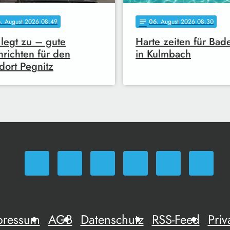
6
. August 2026 08:49
06
. August 2026 08:30
notes
legt zu – gute
Harte zeiten für Bad
richten für den
in Kulmbach
dort Pegnitz
pressum
AGB
Datenschutz
RSS-Feed
Priv