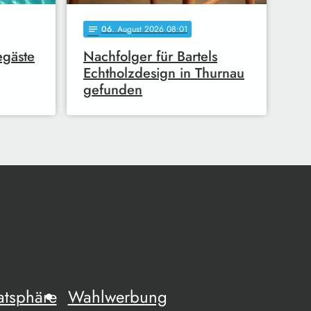
06
. August 2026 08:01
notes
egäste
Nachfolger für Bartels
Echtholzdesign in Thurnau
gefunden
atsphäre
Wahlwerbung