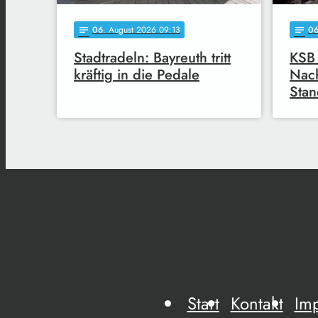
06
. August 2026 09:13
0
notes
notes
Stadtradeln: Bayreuth tritt
KSB 
kräftig in die Pedale
Nach
Stan
Start
Kontakt
Im