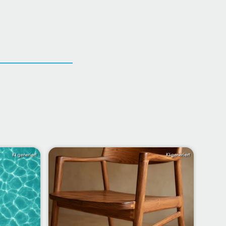
KI generiert
KI-generiert