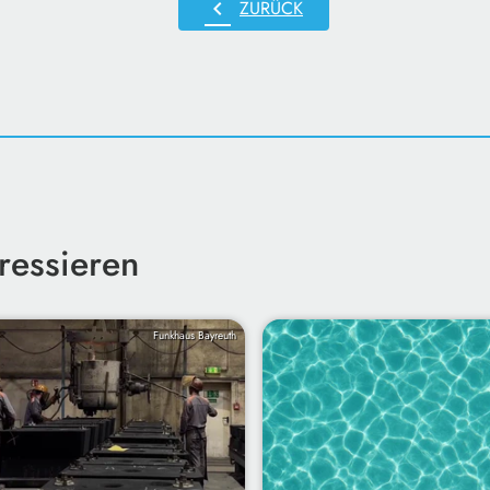
chevron_left
ZURÜCK
ressieren
Funkhaus Bayreuth