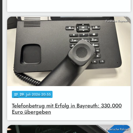
Funkhaus Bayreuth
29
. Juli 2026 20:55
notes
Telefonbetrug mit Erfolg in Bayreuth: 330.000
Euro übergeben
Bayerische Polizei