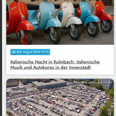
05
. August 2026 17:21
notes
Italienische Nacht in Kulmbach: italienische
Musik und Autokorso in der Innenstadt
Bayreuth Marketing und Tourismus GmbH