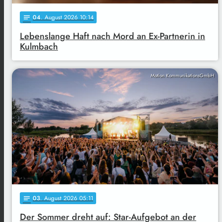
04
. August 2026 10:14
notes
Lebenslange Haft nach Mord an Ex-Partnerin in
Kulmbach
Motion KommunikationsGmbH
03
. August 2026 05:11
notes
Der Sommer dreht auf: Star-Aufgebot an der