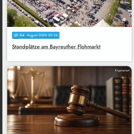
04
. August 2026 20:34
notes
Standplätze am Bayreuther Flohmarkt
KI-generiert