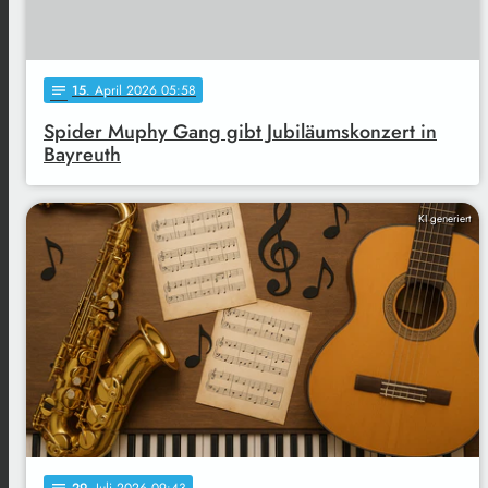
15
. April 2026 05:58
notes
Spider Muphy Gang gibt Jubiläumskonzert in
Bayreuth
KI generiert