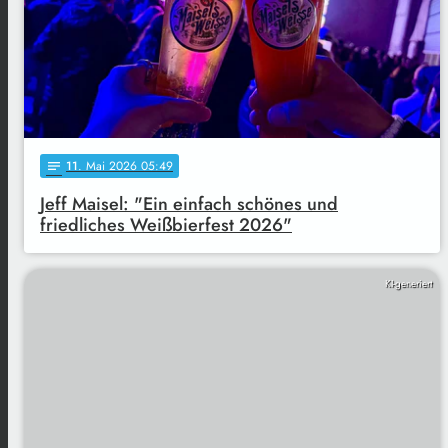
11
. Mai 2026 05:49
notes
Jeff Maisel: "Ein einfach schönes und
friedliches Weißbierfest 2026"
KI-generiert