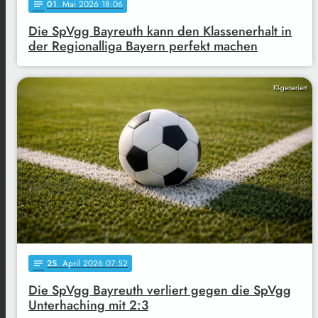
01
. Mai 2026 18:06
notes
Die SpVgg Bayreuth kann den Klassenerhalt in
der Regionalliga Bayern perfekt machen
KI-generiert
25
. April 2026 07:52
notes
Die SpVgg Bayreuth verliert gegen die SpVgg
Unterhaching mit 2:3