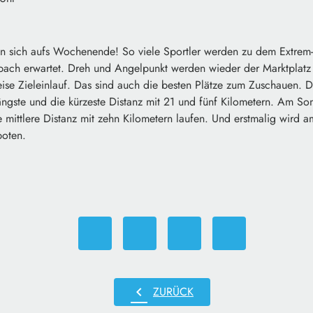
n sich aufs Wochenende! So viele Sportler werden zu dem Extrem-
bach erwartet. Dreh und Angelpunkt werden wieder der Marktplatz 
ise Zieleinlauf. Das sind auch die besten Plätze zum Zuschauen. D
ängste und die kürzeste Distanz mit 21 und fünf Kilometern. Am So
e mittlere Distanz mit zehn Kilometern laufen. Und erstmalig wird
boten.
chevron_left
ZURÜCK