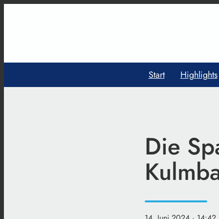
Start
Highlights
Die Sp
Kulmbac
14. Juni 2024
· 14:42