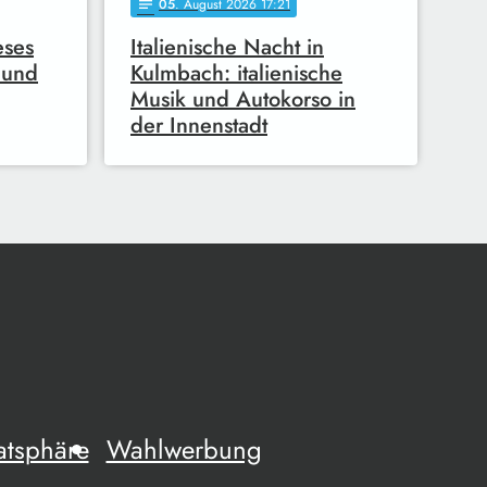
05
. August 2026 17:21
notes
eses
Italienische Nacht in
 und
Kulmbach: italienische
Musik und Autokorso in
der Innenstadt
atsphäre
Wahlwerbung