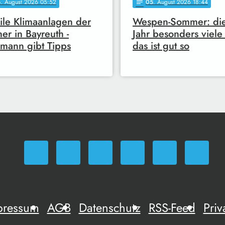
6
. August 2026 05:52
05
. August 2026 18:44
notes
le Klimaanlagen der
Wespen-Sommer: di
er in Bayreuth -
Jahr besonders viele
mann gibt Tipps
das ist gut so
pressum
AGB
Datenschutz
RSS-Feed
Priv