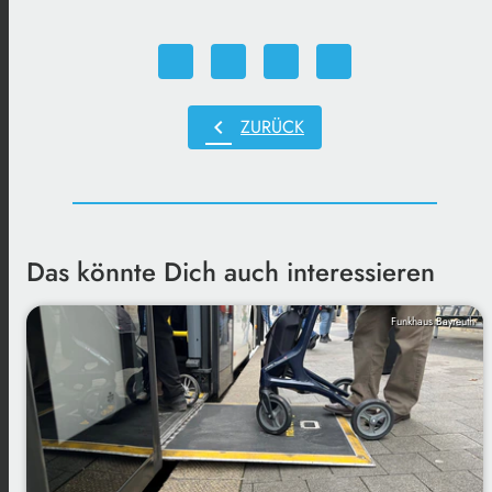
chevron_left
ZURÜCK
Das könnte Dich auch interessieren
Funkhaus Bayreuth