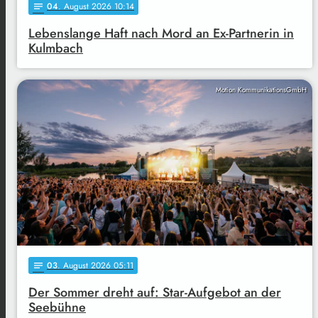
04
. August 2026 10:14
notes
Lebenslange Haft nach Mord an Ex-Partnerin in
Kulmbach
Motion KommunikationsGmbH
03
. August 2026 05:11
notes
Der Sommer dreht auf: Star-Aufgebot an der
Seebühne