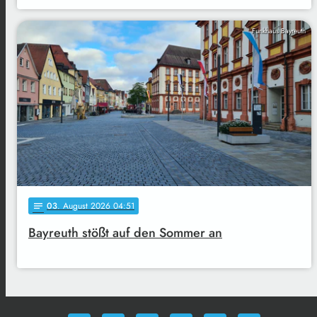
Funkhaus Bayreuth
03
. August 2026 04:51
notes
Bayreuth stößt auf den Sommer an