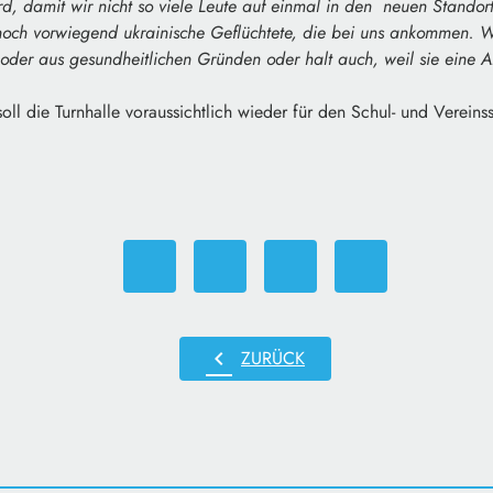
ird, damit wir nicht so viele Leute auf einmal in den neuen Stand
och vorwiegend ukrainische Geflüchtete, die bei uns ankommen. We
oder aus gesundheitlichen Gründen oder halt auch, weil sie eine A
l die Turnhalle voraussichtlich wieder für den Schul- und Vereinss
chevron_left
ZURÜCK