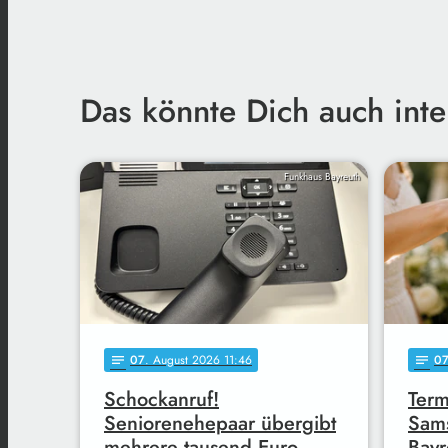
Das könnte Dich auch inte
Funkhaus Bayreuth
07
. August 2026 11:46
0
notes
notes
Schockanruf!
Term
Seniorenehepaar übergibt
Sams
mehrere tausend Euro
Bayr