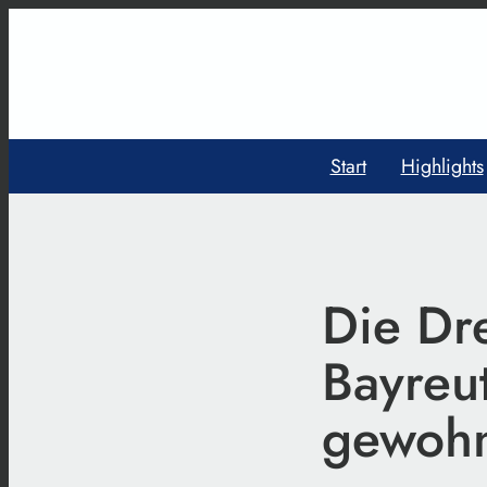
Start
Highlights
Die Dre
Bayreu
gewohn