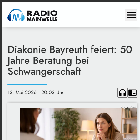
menu
Diakonie Bayreuth feiert: 50
Jahre Beratung bei
Schwangerschaft
headphones
chrome_reader_mode
13. Mai 2026
· 20:03 Uhr
KI-generiert