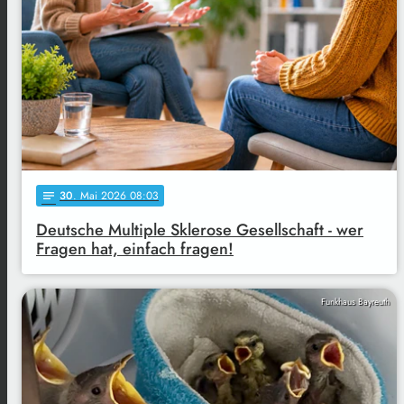
30
. Mai 2026 08:03
notes
Deutsche Multiple Sklerose Gesellschaft - wer
Fragen hat, einfach fragen!
Funkhaus Bayreuth