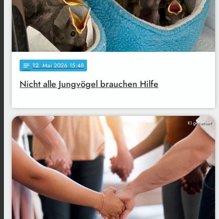
12
. Mai 2026 15:48
notes
Nicht alle Jungvögel brauchen Hilfe
KI generiert