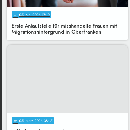
05
. Mai 2026 17:10
notes
Erste Anlaufstelle für misshandelte Frauen mit
Migrationshintergrund in Oberfranken
05
. März 2026 08:15
notes