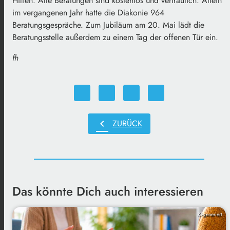
Hilfen. Alle Beratungen sind kostenlos und vertraulich. Allein
im vergangenen Jahr hatte die Diakonie 964
Beratungsgespräche. Zum Jubiläum am 20. Mai lädt die
Beratungsstelle außerdem zu einem Tag der offenen Tür ein.
fh
chevron_left
ZURÜCK
Das könnte Dich auch interessieren
KI-generiert