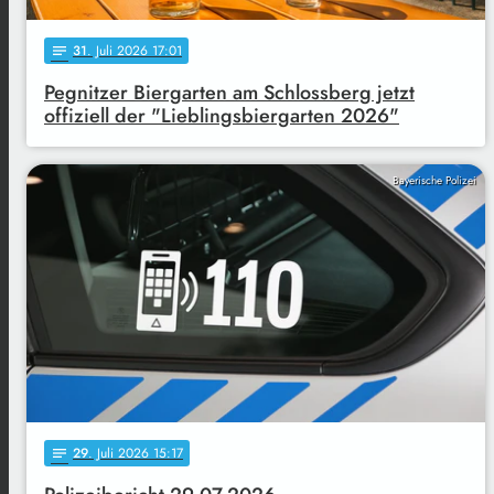
31
. Juli 2026 17:01
notes
Pegnitzer Biergarten am Schlossberg jetzt
offiziell der "Lieblingsbiergarten 2026"
Bayerische Polizei
29
. Juli 2026 15:17
notes