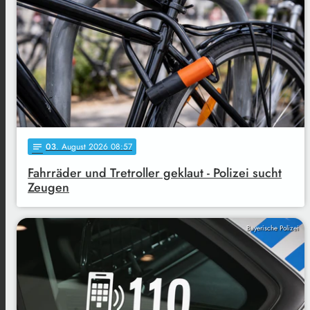
03
. August 2026 08:57
notes
Fahrräder und Tretroller geklaut - Polizei sucht
Zeugen
Bayerische Polizei