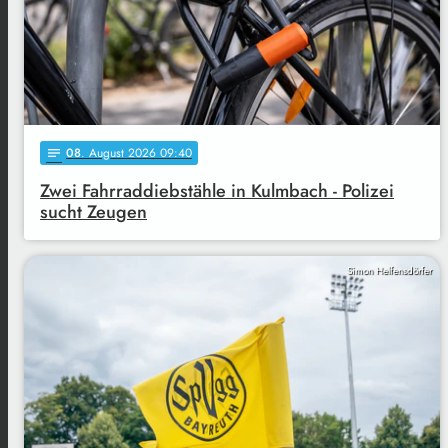
08
. August 2026 09:40
notes
Zwei Fahrraddiebstähle in Kulmbach - Polizei
sucht Zeugen
Simon Helfensdörfer