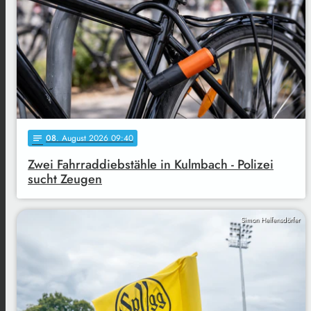
08
. August 2026 09:40
notes
Zwei Fahrraddiebstähle in Kulmbach - Polizei
sucht Zeugen
Simon Helfensdörfer