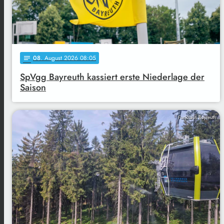
08
. August 2026 08:05
notes
SpVgg Bayreuth kassiert erste Niederlage der
Saison
Funkhaus Bayreuth