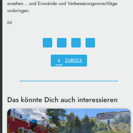
ansehen… und Einwände und Verbesserungsvorschläge
vorbringen.
hö
chevron_left
ZURÜCK
Das könnte Dich auch interessieren
Feuerwehr Bayreuth