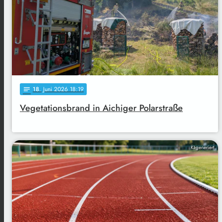
18
. Juni 2026 18:19
notes
Vegetationsbrand in Aichiger Polarstraße
KI-generiert