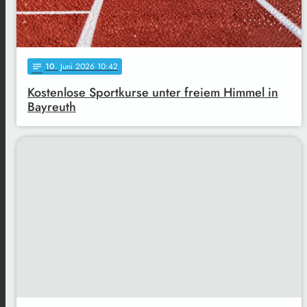
10
. Juni 2026 10:42
notes
Kostenlose Sportkurse unter freiem Himmel in
Bayreuth