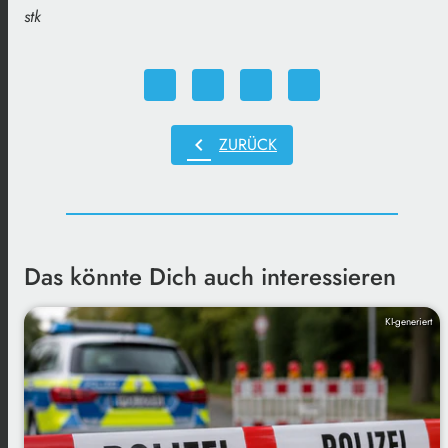
stk
chevron_left
ZURÜCK
Das könnte Dich auch interessieren
KI-generiert