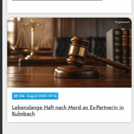
KI-generiert
04
. August 2026 10:14
notes
Lebenslange Haft nach Mord an Ex-Partnerin in
Kulmbach