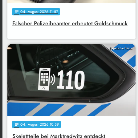
04
. August 2026 11:57
notes
Falscher Polizeibeamter erbeutet Goldschmuck
Bayerische Polizei
04
. August 2026 10:59
notes
Skelettteile bei Marktredwitz entdeckt