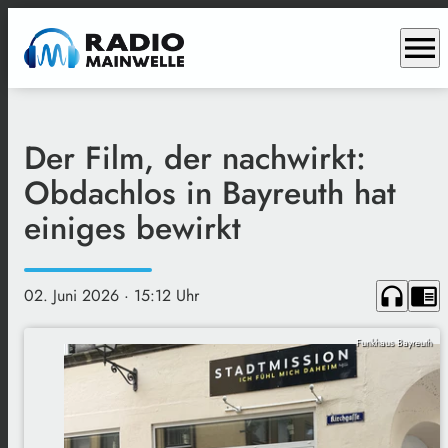
menu
Der Film, der nachwirkt:
Obdachlos in Bayreuth hat
einiges bewirkt
headphones
chrome_reader_mode
02. Juni 2026
· 15:12 Uhr
Funkhaus Bayreuth