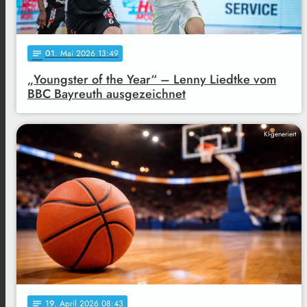
01
. Mai 2026 13:49
notes
„Youngster of the Year“ – Lenny Liedtke vom
BBC Bayreuth ausgezeichnet
KI-generiert
19
. April 2026 08:43
notes