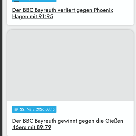
Der BBC Bayreuth verliert gegen Phoenix
Hagen mit 91:95
22
. März 2026 08:15
notes
Der BBC Bayreuth gewinnt gegen die Gießen
46ers mit 89:79