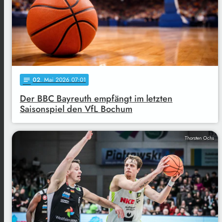
02
. Mai 2026 07:01
notes
Der BBC Bayreuth empfängt im letzten
Saisonspiel den VfL Bochum
Thorsten Ochs