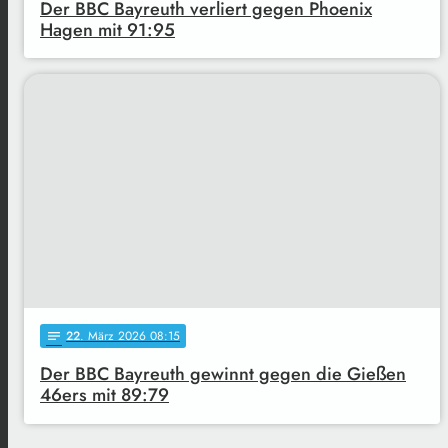
Der BBC Bayreuth verliert gegen Phoenix
Hagen mit 91:95
22
. März 2026 08:15
notes
Der BBC Bayreuth gewinnt gegen die Gießen
46ers mit 89:79