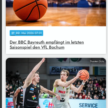
02
. Mai 2026 07:01
notes
Der BBC Bayreuth empfängt im letzten
Saisonspiel den VfL Bochum
Thorsten Ochs