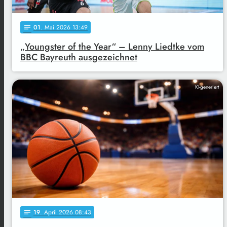
01
. Mai 2026 13:49
notes
„Youngster of the Year“ – Lenny Liedtke vom
BBC Bayreuth ausgezeichnet
KI-generiert
19
. April 2026 08:43
notes