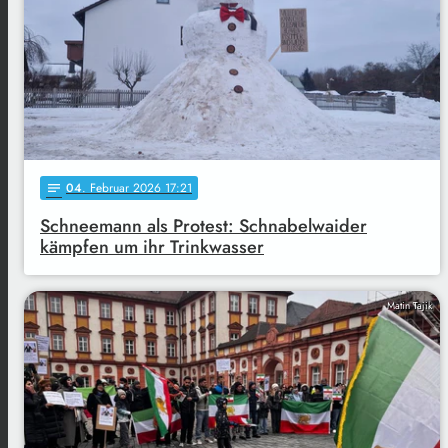
04
. Februar 2026 17:21
notes
Schneemann als Protest: Schnabelwaider
kämpfen um ihr Trinkwasser
Matin Tajik