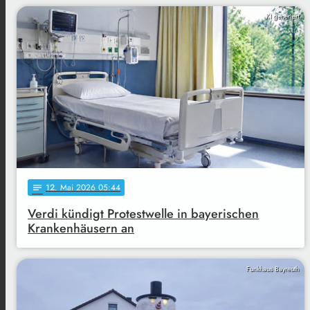
KI generiert
12
. Mai 2026 05:44
notes
Verdi kündigt Protestwelle in bayerischen
Krankenhäusern an
Funkhaus Bayreuth