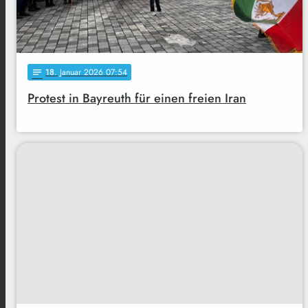
18
. Januar 2026 07:54
notes
Protest in Bayreuth für einen freien Iran