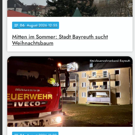
06
. August 2026 12:55
notes
Mitten im Sommer: Stadt Bayreuth sucht
Weihnachtsbaum
Kreisfeuerwehrverband Bayreuth