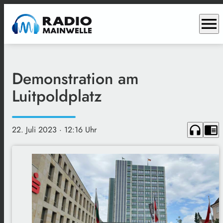
menu
Demonstration am
Luitpoldplatz
headphones
chrome_reader_mode
22. Juli 2023
· 12:16 Uhr