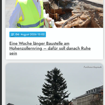
06
. August 2026 13:02
notes
Eine Woche länger Baustelle am
Hohenzollernring – dafür soll danach Ruhe
sein
Funkhaus Bayreuth