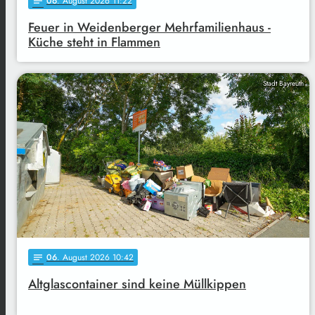
06
. August 2026 11:22
notes
Feuer in Weidenberger Mehrfamilienhaus -
Küche steht in Flammen
Stadt Bayreuth
06
. August 2026 10:42
notes
Altglascontainer sind keine Müllkippen