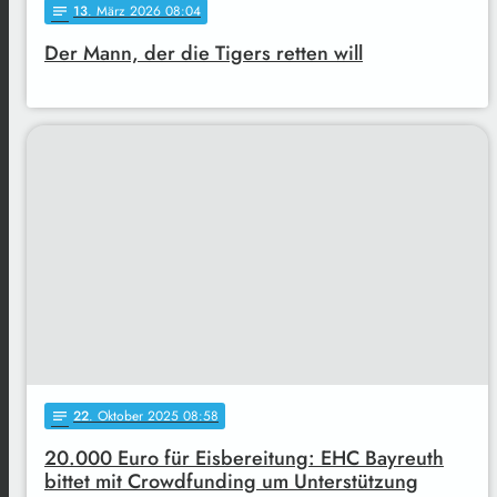
13
. März 2026 08:04
notes
Der Mann, der die Tigers retten will
22
. Oktober 2025 08:58
notes
20.000 Euro für Eisbereitung: EHC Bayreuth
bittet mit Crowdfunding um Unterstützung