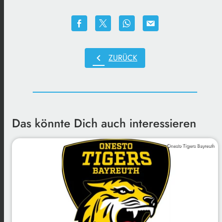
chevron_left
ZURÜCK
Das könnte Dich auch interessieren
Onesto Tigers Bayreuth