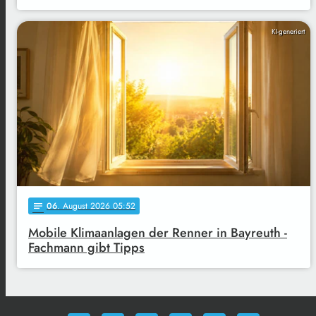
KI-generiert
06
. August 2026 05:52
notes
Mobile Klimaanlagen der Renner in Bayreuth -
Fachmann gibt Tipps