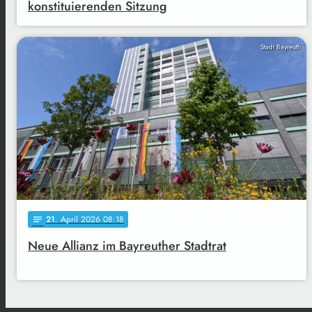
konstituierenden Sitzung
Stadt Bayreuth
21
. April 2026 08:18
notes
Neue Allianz im Bayreuther Stadtrat