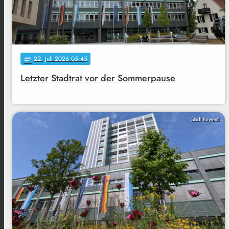
22
. Juli 2026 05:45
notes
Letzter Stadtrat vor der Sommerpause
Stadt Bayreuth