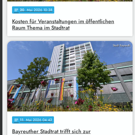
20
. Mai 2026 10:38
notes
Kosten für Veranstaltungen im öffentlichen
Raum Thema im Stadtrat
Stadt Bayreuth
11
. Mai 2026 04:42
notes
Bayreuther Stadtrat trifft sich zur