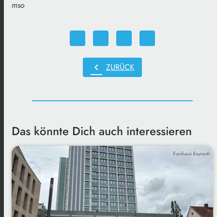
mso
chevron_left
ZURÜCK
Das könnte Dich auch interessieren
Funkhaus Bayreuth